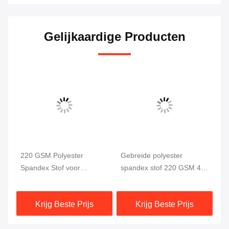
Gelijkaardige Producten
220 GSM Polyester
Gebreide polyester
Po
Spandex Stof voor
spandex stof 220 GSM 4-
we
Zwemkleding en
weg stretch
58
Sportkleding
Krijg Beste Prijs
Krijg Beste Prijs