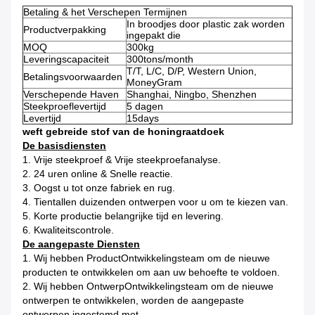
Betaling & het Verschepen Termijnen
In broodjes door plastic zak worden
Productverpakking
ingepakt die
MOQ
300kg
Leveringscapaciteit
300tons/month
T/T, L/C, D/P, Western Union,
Betalingsvoorwaarden
MoneyGram
Verschepende Haven
Shanghai, Ningbo, Shenzhen
Steekproeflevertijd
5 dagen
Levertijd
15days
weft gebreide stof van de honingraatdoek
De basisdiensten
1.
Vrije steekproef & Vrije steekproefanalyse.
2.
24 uren online & Snelle reactie.
3.
Oogst u tot onze fabriek en rug.
4.
Tientallen duizenden ontwerpen voor u om te kiezen van.
5.
Korte productie belangrijke tijd en levering.
6.
Kwaliteitscontrole.
De aangepaste Diensten
1.
Wij hebben ProductOntwikkelingsteam om de nieuwe
producten te ontwikkelen om aan uw behoefte te voldoen.
2.
Wij hebben OntwerpOntwikkelingsteam om de nieuwe
ontwerpen te ontwikkelen, worden de aangepaste
ontwerpen ingestemd met.