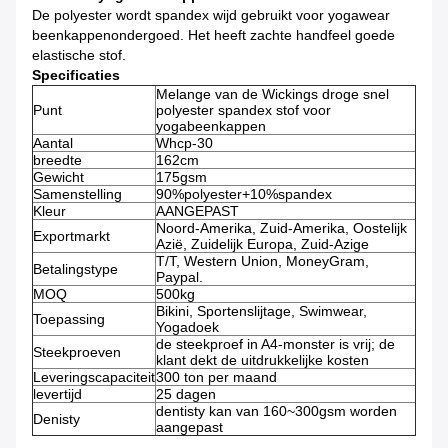
De polyester wordt spandex wijd gebruikt voor yogawear
beenkappenondergoed. Het heeft zachte handfeel goede
elastische stof.
Specificaties
Melange van de Wickings droge snel
Punt
polyester spandex stof voor
yogabeenkappen
Aantal
Whcp-30
breedte
162cm
Gewicht
175gsm
Samenstelling
90%polyester+10%spandex
Kleur
AANGEPAST
Noord-Amerika, Zuid-Amerika, Oostelijk
Exportmarkt
Azië, Zuidelijk Europa, Zuid-Azige
T/T, Western Union, MoneyGram,
Betalingstype
Paypal.
MOQ
500kg
Bikini, Sportenslijtage, Swimwear,
Toepassing
Yogadoek
de steekproef in A4-monster is vrij; de
Steekproeven
klant dekt de uitdrukkelijke kosten
Leveringscapaciteit
300 ton per maand
levertijd
25 dagen
dentisty kan van 160~300gsm worden
Denisty
aangepast