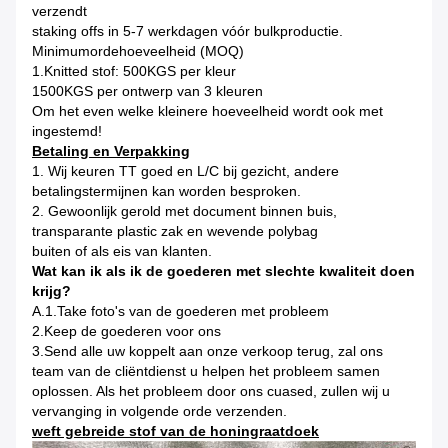
verzendt
staking offs in 5-7 werkdagen vóór bulkproductie.
Minimumordehoeveelheid (MOQ)
1.Knitted stof: 500KGS per kleur
1500KGS per ontwerp van 3 kleuren
Om het even welke kleinere hoeveelheid wordt ook met
ingestemd!
Betaling en Verpakking
1.
Wij keuren TT goed en L/C bij gezicht, andere
betalingstermijnen kan worden besproken.
2.
Gewoonlijk gerold met document binnen buis,
transparante plastic zak en wevende polybag
buiten of als eis van klanten.
Wat kan ik als ik de goederen met slechte kwaliteit doen
krijg?
A.1.Take foto's van de goederen met probleem
2.Keep de goederen voor ons
3.Send alle uw koppelt aan onze verkoop terug, zal ons
team van de cliëntdienst u helpen het probleem samen
oplossen. Als het probleem door ons cuased, zullen wij u
vervanging in volgende orde verzenden.
weft gebreide stof van de honingraatdoek