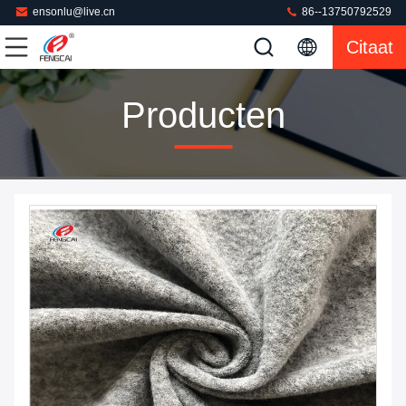
ensonlu@live.cn
86--13750792529
Citaat
Producten