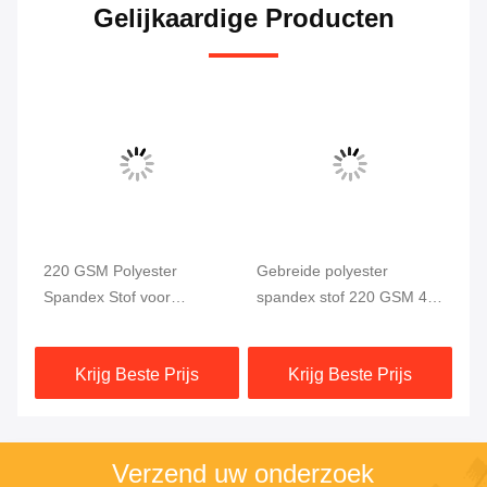
Gelijkaardige Producten
220 GSM Polyester
Gebreide polyester
Po
Spandex Stof voor
spandex stof 220 GSM 4-
we
Zwemkleding en
weg stretch
58
Sportkleding
Krijg Beste Prijs
Krijg Beste Prijs
Verzend uw onderzoek