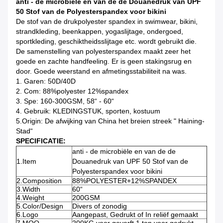
anti - de microbiële en van de de Douanedruk van UPF
50 Stof van de Polyesterspandex voor bikini
De stof van de drukpolyester spandex in swimwear, bikini,
strandkleding, beenkappen, yogaslijtage, ondergoed,
sportkleding, geschiktheidsslijtage etc. wordt gebruikt die.
De samenstelling van polyesterspandex maakt zeer het
goede en zachte handfeeling. Er is geen stakingsrug en
door. Goede weerstand en afmetingsstabiliteit na was.
1.
Garen: 50D/40D
2. Com: 88%polyester 12%spandex
3. Spe: 160-300GSM, 58“ - 60“
4.
Gebruik: KLEDINGSTUK, sporten, kostuum
5.Origin: De afwijking van China het breien streek " Haining-
Stad“
SPECIFICATIE:
anti - de microbiële en van de de
1.Item
Douanedruk van UPF 50 Stof van de
Polyesterspandex voor bikini
2.Composition
88%POLYESTER+12%SPANDEX
3.Width
60“
4.Weight
200GSM
5.Color/Design
Divers of zonodig
6.Logo
Aangepast, Gedrukt of In reliëf gemaakt