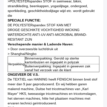
>
POLYESTERspandex STOF in swimwear, bikini,
strandkleding, beenkappen, yogaslijtage, ondergoed,
sportkleding, geschiktheidsslijtage wijd etc. wordt gebruikt
die
SPECIALE FUNCTIE:
DE POLYESTERspandex STOF KAN MET
DROGE GESCHIKTE VOCHTIGHEID WICKING
WATERDICHTE ANTI-UV ANTI-MICROBIAL BRAND-
RESITANT ZIJN
Verschepende manier & Ladende Haven
:
>
Door overzees/de lucht/druk uit
>
Shanghai/Ningbo
Binnenverpakking: Gerold op sterke
kartonbuizen en ingepakt in polyzak
Verpakking
Buitenverpakking: Ingepakt in geweven zak
vanaf het verzoek van de klant
ONGEVEER DE V.S.
:
De TEXTIEL van HAINING heeft FENGCAI binnen breit stof
meer dan 9 jaar geproduceerd. En wij hebben garen
makend machine, Duitse het tricotmachines van „Karl
Mayer“ HKS, tweeassige tricotmachines en tricotomslagen,
het sterven machines, hitte het plaatsen machines met
ervaren technici geïntroduceerd.