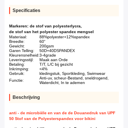
Specificaties
Markeren:
de stof van polyesterlycra
,
de stof van het polyester spandex mengsel
Materiaal:
88%polyester+12%spandex
Breedte:
60“
Gewicht:
200gsm
Garen Telling:
50D+40DSPANDEX
Kleurensnelheid:
3-4grade
Leveringsstijl:
Maak aan Orde
Betaling:
T/T, L/C bij gezicht
Inkrimping:
<4%
Gebruik:
kledingstuk, Sportkleding, Swimwear
Anti-uv, scheur-Bestand, sneldrogend,
Functie:
Waterdicht, In te ademen
Beschrijving
anti - de microbiële en van de de Douanedruk van UPF
50 Stof van de Polyesterspandex voor bikini