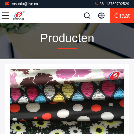
ensonlu@live.cn
86--13750792529
Citaat
Producten