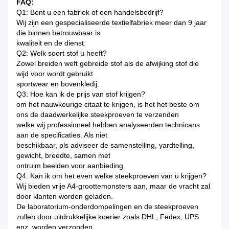
FAQ:
Q1: Bent u een fabriek of een handelsbedrijf?
Wij zijn een gespecialiseerde textielfabriek meer dan 9 jaar
die binnen betrouwbaar is
kwaliteit en de dienst.
Q2: Welk soort stof u heeft?
Zowel breiden weft gebreide stof als de afwijking stof die
wijd voor wordt gebruikt
sportwear en bovenkledij.
Q3: Hoe kan ik de prijs van stof krijgen?
om het nauwkeurige citaat te krijgen, is het het beste om
ons de daadwerkelijke steekproeven te verzenden
welke wij professioneel hebben analyseerden technicans
aan de specificaties. Als niet
beschikbaar, pls adviseer de samenstelling, yardtelling,
gewicht, breedte, samen met
ontruim beelden voor aanbieding.
Q4: Kan ik om het even welke steekproeven van u krijgen?
Wij bieden vrije A4-groottemonsters aan, maar de vracht zal
door klanten worden geladen.
De laboratorium-onderdompelingen en de steekproeven
zullen door uitdrukkelijke koerier zoals DHL, Fedex, UPS
enz. worden verzonden,