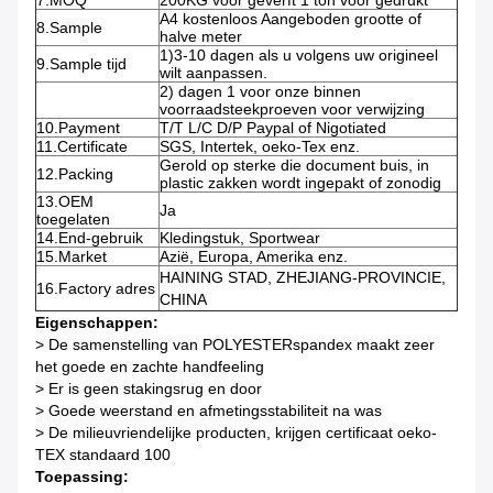
7.MOQ
200KG voor geverft 1 ton voor gedrukt
A4 kostenloos Aangeboden grootte of
8.Sample
halve meter
1)3-10 dagen als u volgens uw origineel
9.Sample tijd
wilt aanpassen.
2)
dagen 1 voor onze binnen
voorraadsteekproeven voor verwijzing
10.Payment
T/T L/C D/P Paypal of Nigotiated
11.Certificate
SGS, Intertek, oeko-Tex enz.
Gerold op sterke die document buis, in
12.Packing
plastic zakken wordt ingepakt of zonodig
13.OEM
Ja
toegelaten
14.End-gebruik
Kledingstuk, Sportwear
15.Market
Azië, Europa, Amerika enz.
HAINING STAD, ZHEJIANG-PROVINCIE,
16.Factory adres
CHINA
Eigenschappen:
>
De samenstelling van POLYESTERspandex maakt zeer
het goede en zachte handfeeling
>
Er is geen stakingsrug en door
>
Goede weerstand en afmetingsstabiliteit na was
>
De milieuvriendelijke producten, krijgen certificaat oeko-
TEX standaard 100
Toepassing: