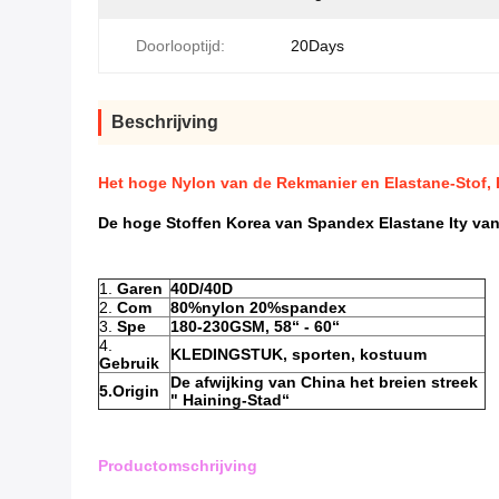
Doorlooptijd:
20Days
Beschrijving
Het hoge Nylon van de Rekmanier en Elastane-Stof, 
De hoge Stoffen Korea van Spandex Elastane Ity va
1.
Garen
40D/40D
2.
Com
80%nylon 20%spandex
3.
Spe
180-230GSM, 58“ - 60“
4.
KLEDINGSTUK, sporten, kostuum
Gebruik
De afwijking van China het breien streek
5.Origin
" Haining-Stad“
Productomschrijving