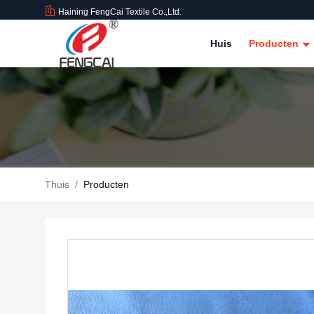
Haining FengCai Textile Co.,Ltd.
Huis
Producten
Thuis
/
Producten