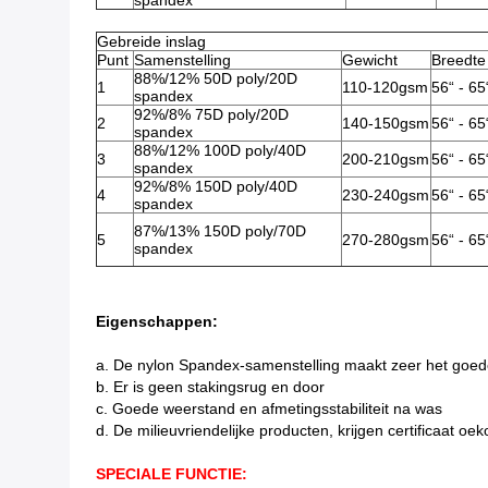
spandex
Gebreide inslag
Punt
Samenstelling
Gewicht
Breedte
88%/12% 50D poly/20D
1
110-120gsm
56“ - 65
spandex
92%/8% 75D poly/20D
2
140-150gsm
56“ - 65
spandex
88%/12% 100D poly/40D
3
200-210gsm
56“ - 65
spandex
92%/8% 150D poly/40D
4
230-240gsm
56“ - 65
spandex
87%/13% 150D poly/70D
5
270-280gsm
56“ - 65
spandex
Eigenschappen:
a. De nylon Spandex-samenstelling maakt zeer het goed
b. Er is geen stakingsrug en door
c. Goede weerstand en afmetingsstabiliteit na was
d. De milieuvriendelijke producten, krijgen certificaat o
SPECIALE FUNCTIE: