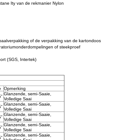
tane Ity van de rekmanier Nylon
baalverpakking of de verpakking van de kartondoos
oratoriumonderdompelingen of steekproef
ort (SGS, Intertek)
e
Opmerking
Glanzende, semi-Saaie,
5“
Volledige Saai
Glanzende, semi-Saaie,
5“
Volledige Saai
Glanzende, semi-Saaie,
5“
Volledige Saai
Glanzende, semi-Saaie,
5“
Volledige Saai
Glanzende, semi-Saaie,
5“