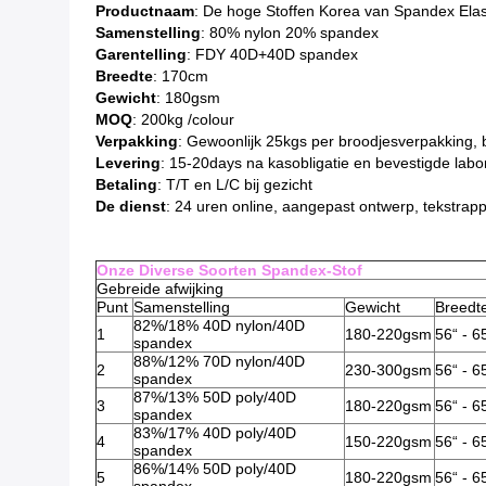
Productnaam
: De hoge Stoffen Korea van Spandex Elas
Samenstelling
: 80% nylon 20% spandex
Garentelling
: FDY 40D+40D spandex
Breedte
: 170cm
Gewicht
: 180gsm
MOQ
: 200kg /colour
Verpakking
: Gewoonlijk 25kgs per broodjesverpakking, 
Levering
: 15-20days na kasobligatie en bevestigde lab
Betaling
: T/T en L/C bij gezicht
De dienst
: 24 uren online, aangepast ontwerp, tekstrapp
Onze Diverse Soorten Spandex-Stof
Gebreide afwijking
Punt
Samenstelling
Gewicht
Breedt
82%/18% 40D nylon/40D
1
180-220gsm
56“ - 6
spandex
88%/12% 70D nylon/40D
2
230-300gsm
56“ - 6
spandex
87%/13% 50D poly/40D
3
180-220gsm
56“ - 6
spandex
83%/17% 40D poly/40D
4
150-220gsm
56“ - 6
spandex
86%/14% 50D poly/40D
5
180-220gsm
56“ - 6