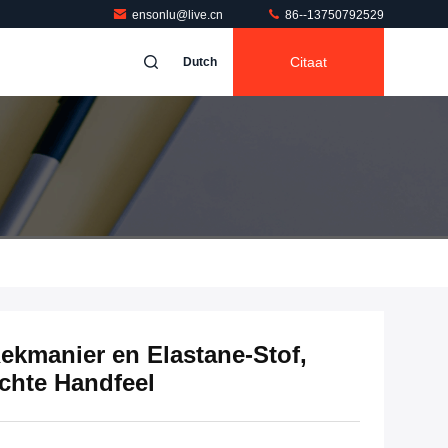
ensonlu@live.cn
86--13750792529
Citaat
Dutch
ekmanier en Elastane-Stof,
achte Handfeel