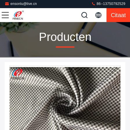
ensonlu@live.cn
86--13750792529
Citaat
Producten