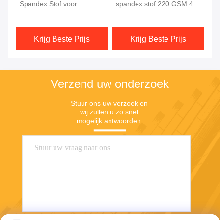
Spandex Stof voor
spandex stof 220 GSM 4-
we
Zwemkleding en
weg stretch
58
Sportkleding
Krijg Beste Prijs
Krijg Beste Prijs
Verzend uw onderzoek
Stuur ons uw verzoek en 
wij zullen u zo snel 
mogelijk antwoorden.