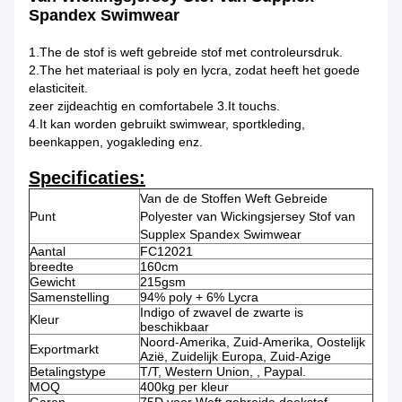
Spandex Swimwear
1.The de stof is weft gebreide stof met controleursdruk.
2.The het materiaal is poly en lycra, zodat heeft het goede
elasticiteit.
zeer zijdeachtig en comfortabele 3.It touchs.
4.It kan worden gebruikt swimwear, sportkleding,
beenkappen, yogakleding enz.
Specificaties:
Van de de Stoffen Weft Gebreide
Punt
Polyester van Wickingsjersey Stof van
Supplex Spandex Swimwear
Aantal
FC12021
breedte
160cm
Gewicht
215gsm
Samenstelling
94% poly + 6% Lycra
Indigo of zwavel de zwarte is
Kleur
beschikbaar
Noord-Amerika, Zuid-Amerika, Oostelijk
Exportmarkt
Azië, Zuidelijk Europa, Zuid-Azige
Betalingstype
T/T, Western Union, , Paypal.
MOQ
400kg per kleur