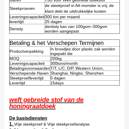
Garen
75D voor Weft gebreide doekstof
de steekproef in A4-monster is vrij; de
Steekproeven
klant dekt de uitdrukkelijke kosten
Leveringscapaciteit
300 ton per maand
levertijd
25 dagen
dentisty kan van 100gsm~300gsm
Denisty
worden aangepast
Betaling & het Verschepen Termijnen
In broodjes door plastic zak worden
Productverpakking
ingepakt die
MOQ
200kg
Leveringscapaciteit
300tons/month
Betalingsvoorwaarden
T/T, L/C, D/P, Western Union,
Verschepende Haven
Shanghai, Ningbo, Shenzhen
Steekproeflevertijd
5 dagen
Levertijd
15days
weft gebreide stof van de
honingraatdoek
De basisdiensten
1.
Vrije steekproef & Vrije steekproefanalyse.