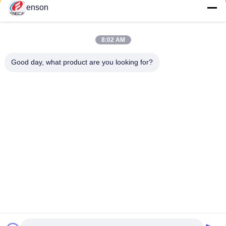
enson
Verzend
8:02 AM
Good day, what product are you looking for?
Haining FengCai Textile Co.,Ltd.
ensonlu@live.cn
86--13750792529
de bouw van 8, de qingchua
n weg die van no.5, xieqiaos
tad, zhejiang, China haining
China Goede kwaliteit De Stof van polyesterspandex Auteursrecht © 2026
Haining FengCai Textile Co.,Ltd. . Alle rechten voorbehoudena.