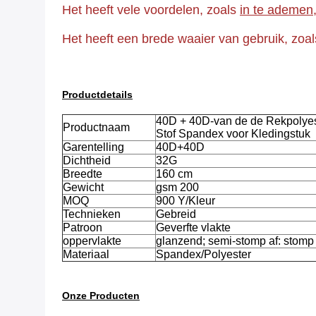
Het heeft vele voordelen, zoals
in te ademen,
Het heeft een brede waaier van gebruik, zoa
Productdetails
40D + 40D-van de de Rekpolyes
Productnaam
Stof Spandex voor Kledingstuk
Garentelling
40D+40D
Dichtheid
32G
Breedte
160 cm
Gewicht
gsm 200
MOQ
900 Y/Kleur
Technieken
Gebreid
Patroon
Geverfte vlakte
oppervlakte
glanzend; semi-stomp af: stomp 
Materiaal
Spandex/Polyester
Onze Producten