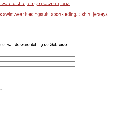
 waterdichte, droge pasvorm, enz.
ls
swimwear kledingstuk, sportkleding, t-shirt, jerseys
ter van de Garentelling de Gebreide
af