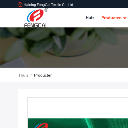
Haining FengCai Textile Co.,Ltd.
Huis
Producten
Thuis
/
Producten