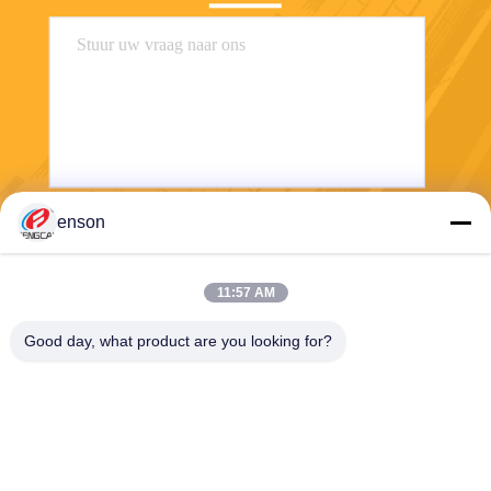
enson
Verzend
11:57 AM
Good day, what product are you looking for?
Haining FengCai Textile Co.,Ltd.
ensonlu@live.cn
86--13750792529