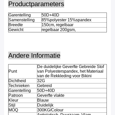
Productparameters
Garentelling
50D+40D
Samenstelling
85%polyester 15%spandex
Breedte
150cm, regelbaar
Gewicht
regelbaar 200gsm,
Andere Informatie
De duidelijke Geverfte Gebreide Stof
Punt
van Polyesterspandex, het Materiaal
van de Rekkleding voor Bikini
Dichtheid
32G
Technieken
Gebreid
Garentelling
50D+40D
Patroon
Geverfte vlakte
Kleur
Blauw
Stijl
Duidelijk
MOQ
300KG/Colour
Antistatisch, Duurzaam, Vlam -