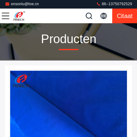
ensonlu@live.cn
86--13750792529
Citaat
Producten