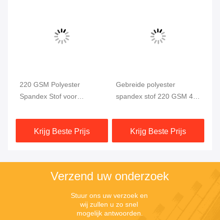
220 GSM Polyester
Gebreide polyester
Po
Spandex Stof voor
spandex stof 220 GSM 4-
we
Zwemkleding en
weg stretch
58
Sportkleding
Krijg Beste Prijs
Krijg Beste Prijs
Verzend uw onderzoek
Stuur ons uw verzoek en 
wij zullen u zo snel 
mogelijk antwoorden.