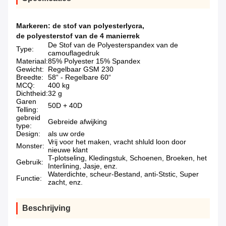
Markeren:
de stof van polyesterlycra
,
de polyesterstof van de 4 manierrek
De Stof van de Polyesterspandex van de
Type:
camouflagedruk
Materiaal:
85% Polyester 15% Spandex
Gewicht:
Regelbaar GSM 230
Breedte:
58“ - Regelbare 60“
MCQ:
400 kg
Dichtheid:
32 g
Garen
50D + 40D
Telling:
gebreid
Gebreide afwijking
type:
Design:
als uw orde
Vrij voor het maken, vracht shluld loon door
Monster:
nieuwe klant
T-plotseling, Kledingstuk, Schoenen, Broeken, het
Gebruik:
Interlining, Jasje, enz.
Waterdichte, scheur-Bestand, anti-Ststic, Super
Functie:
zacht, enz.
Beschrijving