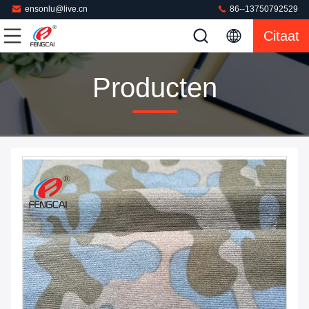
ensonlu@live.cn
86--13750792529
Citaat
Producten