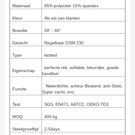
Materiaal
85% polyester 15% spandex
Kleur
Als eis van klanten
Breedte
58“ - 60“
Gewicht
Regelbaar GSM 230
Type
kintted
perfecte rek, softable, kleurrijke, goede
Eigenschap
handfeel
Waterdichte, scheur-Bestand, anti-Ststic,
Functie
Super zacht, enz.
Test
SGS, EN471, AATCC, OEKO-TEX
MOQ
400 kg
Steekproeftijd
2-5days