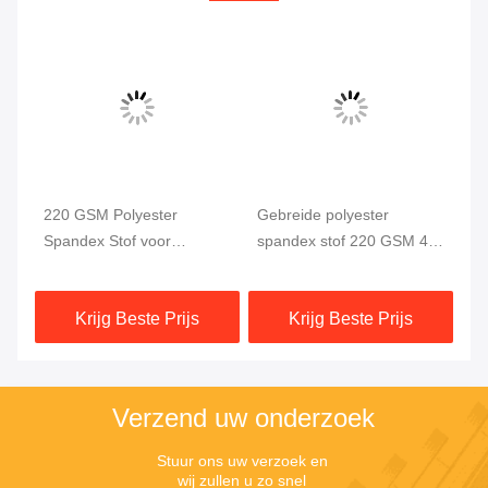
220 GSM Polyester
Gebreide polyester
Po
Spandex Stof voor
spandex stof 220 GSM 4-
we
Zwemkleding en
weg stretch
58
Sportkleding
Krijg Beste Prijs
Krijg Beste Prijs
Verzend uw onderzoek
Stuur ons uw verzoek en 
wij zullen u zo snel 