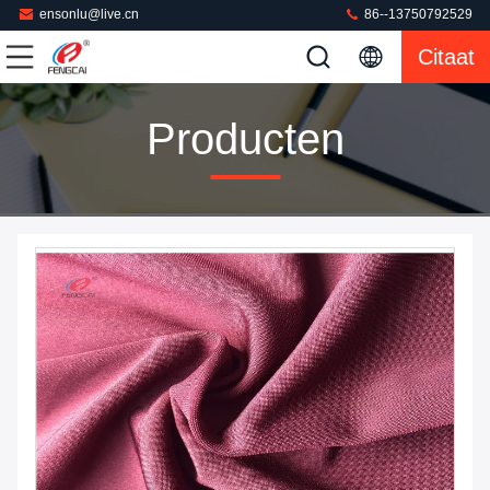
ensonlu@live.cn
86--13750792529
Citaat
Producten