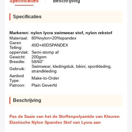
Specificaties
Beschrijving
Specificaties
Markeren:
nylon lycra swimwear stof
,
nylon rekstof
Materiaal:
80%nylon+20%spandex
Garen
40D+40DSPANDEX
Telling:
oppervlak:
Semi-stomp af
Gewicht:
200gsm
Breedte:
58/60“
Swimwear, kledingstuk, bikini, sportkleding,
Gebruik:
strandkleding
Aanbod
Make-to-Order
Type:
Patroon:
Plain Geverfd
Beschrijving
Pas de Saaie van het de Stoffenpolyamide van Kleuren
Elastische Nylon Spandex Stof van Lycra aan