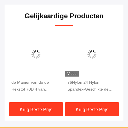
Gelijkaardige Producten
Video
de Manier van de de
76Nylon 24 Nylon
Dr
Rekstof 70D 4 van
Spandex-Geschikte de
de
88%Nylon 12% Spandex
Stoffenkoppeling In te
Kl
voor de Broeken van de
ademen 230gsm van
Sp
Krijg Beste Prijs
Krijg Beste Prijs
Kledingstukkenbroek
Stoffen Weft Gebreide Dri
Yo