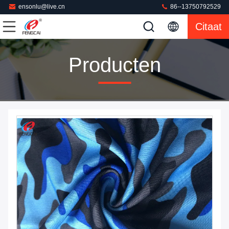
ensonlu@live.cn
86--13750792529
Citaat
Producten