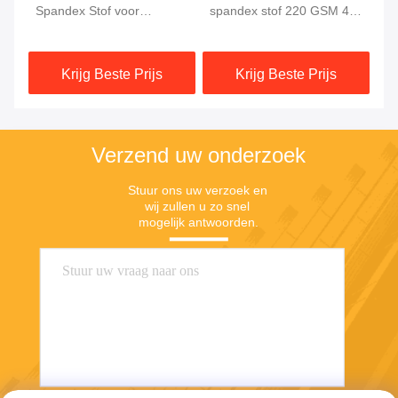
Spandex Stof voor
spandex stof 220 GSM 4-
we
Zwemkleding en
weg stretch
58
Sportkleding
Krijg Beste Prijs
Krijg Beste Prijs
Verzend uw onderzoek
Stuur ons uw verzoek en 
wij zullen u zo snel 
mogelijk antwoorden.