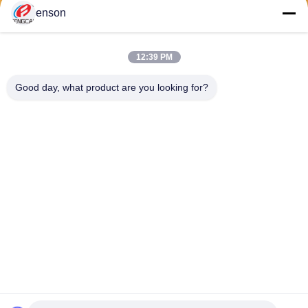
enson
Verzend
12:39 PM
Good day, what product are you looking for?
Haining FengCai Textile Co.,Ltd.
ensonlu@live.cn
86--13750792529
de bouw van 8, de qingchua
n weg die van no.5, xieqiaos
tad, zhejiang, China haining
China Goede kwaliteit De Stof van polyesterspandex Auteursrecht © 2026
Haining FengCai Textile Co.,Ltd. . Alle rechten voorbehoudena.