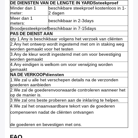
DE DIENSTEN VAN DE LENGTE IN YARDSsteekproef
Minder dan 1
beschikbare steekproef kostenloos in 1-
meter:
2 dagen
Meer dan 1
beschikbaar in 2-3days
meters:
Broodjessteekproef
beschikbaar in 7-15days
PAS DE DIENST AAN
qty 1.Any is beschikbaar volgens het verzoek van cliënten
2.Any het ontwerp wordt ingestemd met om in staking weg
worden gemaakt voor het testen
3.Any de kleur wordt ingestemd met om voor bevestiging
worden gemaakt
4.Any eindigen is welkom om voor verwijzing worden
gemaakt
NA DE VERKOOPdiensten
1.We zal u alle het verschepen details na de verzonden
goederen aanbieden
2.We zal de goederenvoorwaarde controleren wanneer het
op de manier is.
3.We zal ons beste proberen aan de inklaring te helpen.
4.We zal het onaanvaardbare tekort van de goederen
compenseren nadat de cliënten ontvangen
de goederen en bevestigen met ons.
FAQ