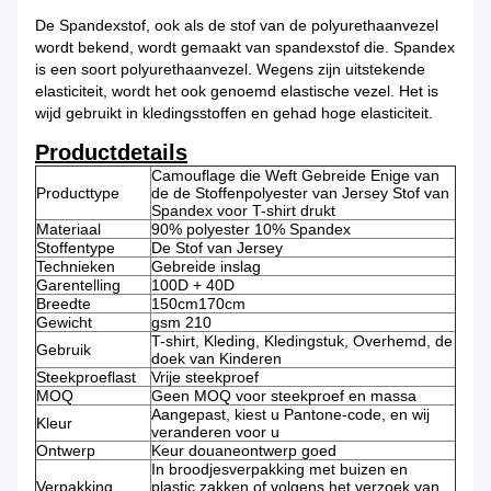
De Spandexstof, ook als de stof van
de
polyurethaanvezel
wordt bekend, wordt gemaakt van
spandexstof die. Spandex
is een soort polyurethaanvezel. Wegens zijn
uitstekende
elasticiteit, wordt het ook genoemd elastische vezel. Het is
wijd
gebruikt in kledingsstoffen en gehad hoge elasticiteit.
Productdetails
Camouflage die Weft Gebreide Enige van
Producttype
de de Stoffenpolyester van Jersey Stof van
Spandex voor T-shirt drukt
Materiaal
90% polyester 10% Spandex
Stoffentype
De Stof van Jersey
Technieken
Gebreide inslag
Garentelling
100D + 40D
Breedte
150cm170cm
Gewicht
gsm 210
T-shirt, Kleding, Kledingstuk, Overhemd, de
Gebruik
doek van Kinderen
Steekproeflast
Vrije steekproef
MOQ
Geen MOQ voor steekproef en massa
Aangepast, kiest u Pantone-code, en wij
Kleur
veranderen voor u
Ontwerp
Keur douaneontwerp goed
In broodjesverpakking met buizen en
Verpakking
plastic zakken of volgens het verzoek van