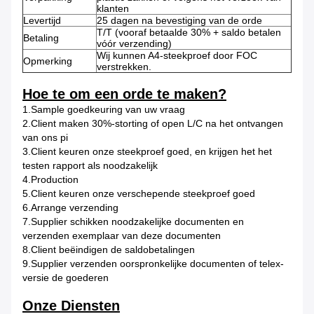
klanten
Levertijd
25 dagen na bevestiging van de orde
T/T (vooraf betaalde 30% + saldo betalen
Betaling
vóór verzending)
Wij kunnen A4-steekproef door FOC
Opmerking
verstrekken.
Hoe te om een orde te maken?
1.Sample goedkeuring van uw vraag
2.Client maken 30%-storting of open L/C na het ontvangen
van ons pi
3.Client keuren onze steekproef goed, en krijgen het het
testen rapport als noodzakelijk
4.Production
5.Client keuren onze verschepende steekproef goed
6.Arrange verzending
7.Supplier schikken noodzakelijke documenten en
verzenden exemplaar van deze documenten
8.Client beëindigen de saldobetalingen
9.Supplier verzenden oorspronkelijke documenten of telex-
versie de goederen
Onze Diensten