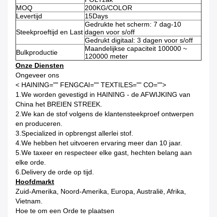
MOQ
200KG/COLOR
Levertijd
15Days
Gedrukte het scherm: 7 dag-10
Steekproeftijd en Last
dagen voor s/off
Gedrukt digitaal: 3 dagen voor s/off
Maandelijkse capaciteit 100000 ~
Bulkproductie
120000 meter
Onze Diensten
Ongeveer ons
< HAINING="" FENGCAI="" TEXTILES="" CO="">
1.We worden gevestigd in HAINING - de AFWIJKING van
China het BREIEN STREEK.
2.We kan de stof volgens de klantensteekproef ontwerpen
en produceren.
3.Specialized in opbrengst allerlei stof.
4.We hebben het uitvoeren ervaring meer dan 10 jaar.
5.We taxeer en respecteer elke gast, hechten belang aan
elke orde.
6.Delivery de orde op tijd.
Hoofdmarkt
Zuid-Amerika, Noord-Amerika, Europa, Australië, Afrika,
Vietnam.
Hoe te om een Orde te plaatsen