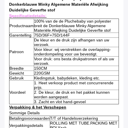
Donkerblauwe Minky Algemene Materiële Afwijking
Duidelijke Geverfte stof
Specificatiedetails:
100% van de de Pluchebaby van polyester
Productnaam
breit de Donkerblauwe Minky Algemene
Materiële Afwijking Duidelijke Geverfte stof
Garentelling
75D/36F+75D/144F
De kleur en de druk zijn afhangen van uw
verzoek.
Voor kleur: wij verstrekken de overlapping-
Patroon
onderdompeling voor uw bevestigt.
Voor druk: ons besta drukpatronen of als uw
verzoek.
Breedte
150CM
Gewicht
220GSM
Gebruik
Kledingstuk, babydeken, kleding etc.
1. Heet verkoop product met concurrerende
prijs.
Voordeel
2. De kleur, de druk en het pakket kunnen
worden aangepast.
3. Zacht en vlot hand-gevoel
Verpakking & het Verschepen
Sommige Details
Betalingsvoorwaarden
T/T of Handelsverzekering
ROLLING MET TUBE.PACKING MET
Verpakkingsdetails
POLYzak