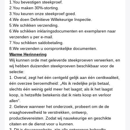
1.You bevestigen steekproef.
2.You maken 30%-storting.
3.You keuren onze steekproef goed.
4.We doen Definitieve Willekeurige Inspectie.
5.We schikken verzending.
6.We schikken inklaringsdocumenten en exemplaren naar
verzenden u per e-mail.
7.You schikken saldobetaling.
8.We verzenden u oorspronkelijke documenten.
Warme Herinnering
Wij kunnen orde met geleverde steekproeven verwerken, en
wij hebben duizenden steekproeven beschikbaar voor de
selectie:
1. Overal, zegt het één centgeld gelijk aan één centkwaliteit,
één overzee beroemdheid: „Als ik redelijke prijs betaal,
slechts één weinig geld meer het laagst; als ik het laagst
koop, is hetzelfde betekenis dat ik niets koop en verloor
allen“.
2. Gelieve wanneer het onderzoek, probeert om de de
vraaghoeveelheid te verstrekken, ontwerp,
productievereisten. Zodat wij nauwkeurige en geschikte
citaten en de dienst voor u kunnen.
3. Dit is douanewebsite, zijn alle ontwerpen behoefte