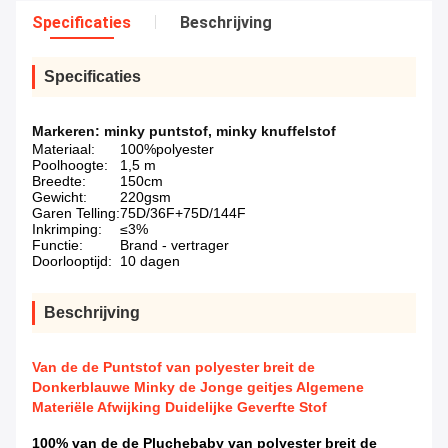
Specificaties
Beschrijving
Specificaties
Markeren:
minky puntstof
,
minky knuffelstof
Materiaal:
100%polyester
Poolhoogte:
1,5 m
Breedte:
150cm
Gewicht:
220gsm
Garen Telling:
75D/36F+75D/144F
Inkrimping:
≤3%
Functie:
Brand - vertrager
Doorlooptijd:
10 dagen
Beschrijving
Van de de Puntstof van polyester breit de
Donkerblauwe Minky de Jonge geitjes Algemene
Materiële Afwijking Duidelijke Geverfte Stof
100% van de de Pluchebaby van polyester breit de