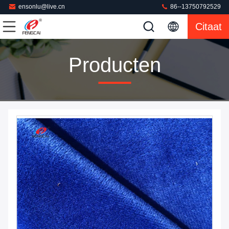
ensonlu@live.cn
86--13750792529
Citaat
Producten