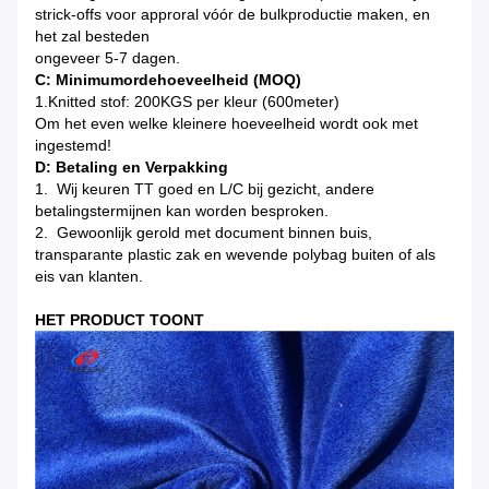
strick-offs voor approral vóór de bulkproductie maken, en
het zal besteden
ongeveer 5-7 dagen.
C: Minimumordehoeveelheid (MOQ)
1.Knitted stof: 200KGS per kleur (600meter)
Om het even welke kleinere hoeveelheid wordt ook met
ingestemd!
D: Betaling en Verpakking
1. Wij keuren TT goed en L/C bij gezicht, andere
betalingstermijnen kan worden besproken.
2. Gewoonlijk gerold met document binnen buis,
transparante plastic zak en wevende polybag buiten of als
eis van klanten.
HET PRODUCT TOONT