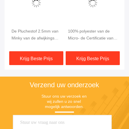
de
De Pluchestof 2.5mm van
100% polyester van de
Su
e
Minky van de afwijkings
Micro- de Certificatie van
he
Breiende Polyester Stapel
de de Pluchestof OEKO
Ku
Super Zacht
van Minky Vachtbel
Sp
Krijg Beste Prijs
Krijg Beste Prijs
Verzend uw onderzoek
Stuur ons uw verzoek en 
wij zullen u zo snel 
mogelijk antwoorden.