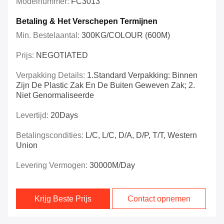
Modelnummer:
FC3013
Betaling & Het Verschepen Termijnen
Min. Bestelaantal:
300KG/COLOUR (600M)
Prijs:
NEGOTIATED
Verpakking Details:
1.Standard Verpakking: Binnen
Zijn De Plastic Zak En De Buiten Geweven Zak; 2.
Niet Genormaliseerde
Levertijd:
20Days
Betalingscondities:
L/C, L/C, D/A, D/P, T/T, Western
Union
Levering Vermogen:
30000M/day
Krijg Beste Prijs
Contact opnemen