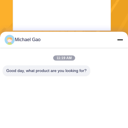
Michael Gao
Verzend
11:19 AM
Good day, what product are you looking for?
Haining FengCai Textile Co.,Ltd.
ensonlu@live.cn
86--13750792529
de bouw van 8, de qingchua
n weg die van no.5, xieqiaos