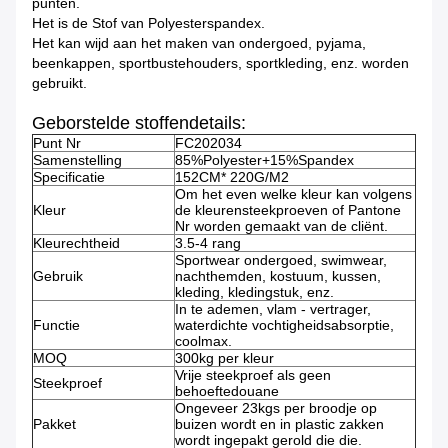
punten.
Het is de Stof van Polyesterspandex.
Het kan wijd aan het maken van ondergoed, pyjama,
beenkappen, sportbustehouders, sportkleding, enz. worden
gebruikt.
Geborstelde stoffendetails:
Punt Nr
FC202034
Samenstelling
85%Polyester+15%Spandex
Specificatie
152CM* 220G/M2
Om het even welke kleur kan volgens
Kleur
de kleurensteekproeven of Pantone
Nr worden gemaakt van de cliënt.
Kleurechtheid
3.5-4 rang
Sportwear ondergoed, swimwear,
Gebruik
nachthemden, kostuum, kussen,
kleding, kledingstuk, enz.
In te ademen, vlam - vertrager,
Functie
waterdichte vochtigheidsabsorptie,
coolmax.
MOQ
300kg per kleur
Vrije steekproef als geen
Steekproef
behoeftedouane
Ongeveer 23kgs per broodje op
Pakket
buizen wordt en in plastic zakken
wordt ingepakt gerold die die.