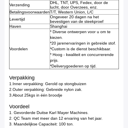
DHL, TNT, UPS, Fedex, door de
Verzending
lucht, door Overzees, enz.
Betalingsvoorwaarden
T/T, Western Union, L/C
Ongeveer 20 dagen na het
Levertijd
bevestigen van de steekproef
Haven
Shanghai
* Diverse ontwerpen voor u om te
kiezen.
*20 jarenervaringen in gebreide stof.
Voordelen
*Custom is de dienst beschikbaar.
* Hoog - kwaliteit en concurrerende
prijs.
*Deliverygoederen op tijd.
Verpakking
1.Inner verpakking: Gerold op stongbuizen
2.Outer verpakking: Gebreide nylon zak.
3.About 25kgs in één broodje
Voordeel
1.
Gevorderde Duitse Karl Mayer Machines.
2.
QC Team met meer dan 12 ervaring van het jaar.
3.
Maandelijkse Capaciteit: 100 ton.