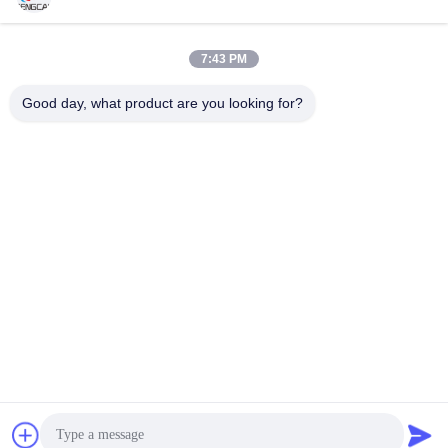
Verzend
7:43 PM
Good day, what product are you looking for?
Haining FengCai Textile Co.,Ltd.
ensonlu@live.cn
86--13750792529
de bouw van 8, de qingchua
n weg die van no.5, xieqiaos
tad, zhejiang, China haining
China Goede kwaliteit De Stof van polyesterspandex Auteursrecht © 2026
Haining FengCai Textile Co.,Ltd. . Alle rechten voorbehoudena.