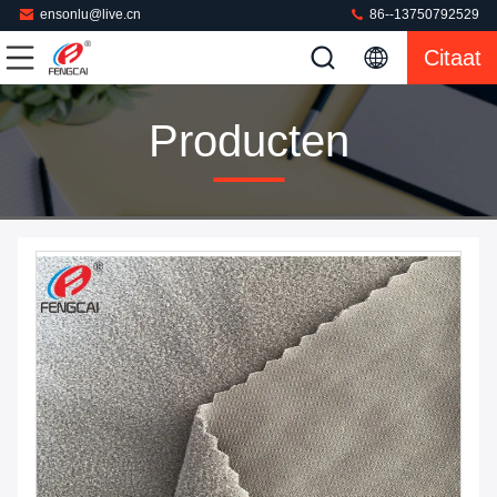
ensonlu@live.cn
86--13750792529
Citaat
Producten