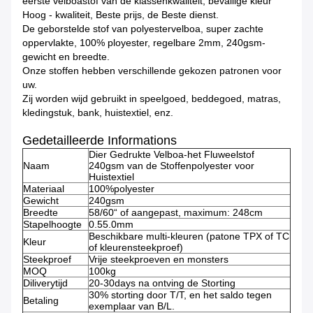
eerste velboastof van de klassenkwaliteit, bevallige kleur
Hoog - kwaliteit, Beste prijs, de Beste dienst.
De geborstelde stof van polyestervelboa, super zachte
oppervlakte, 100% ployester, regelbare 2mm, 240gsm-
gewicht en breedte.
Onze stoffen hebben verschillende gekozen patronen voor
uw.
Zij worden wijd gebruikt in speelgoed, beddegoed, matras,
kledingstuk, bank, huistextiel, enz.
Gedetailleerde Informations
Dier Gedrukte Velboa-het Fluweelstof
Naam
240gsm van de Stoffenpolyester voor
Huistextiel
Materiaal
100%polyester
Gewicht
240gsm
Breedte
58/60“ of aangepast, maximum: 248cm
Stapelhoogte
0.55.0mm
Beschikbare multi-kleuren (patone TPX of TC
Kleur
of kleurensteekproef)
Steekproef
Vrije steekproeven en monsters
MOQ
100kg
Diliverytijd
20-30days na ontving de Storting
30% storting door T/T, en het saldo tegen
Betaling
exemplaar van B/L.