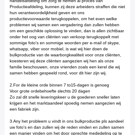
handelsafdeling om zorg te nemen al proces van
Productieafdeling, kunnen zij deze arbeiders straffen die niet
hun verantwoordelijkheid geven en ons
productievoorwaarde terugkoppelen, om het even welke
problemen wij samen een vergadering dan zullen hebben
om een geschikte oplossing te vinden, dan is allen zichtbaar
onder het oog van cliënten van verkoop terugkoppelt met
sommige foto's en sommige woorden per e-mail of skype,
whatsapp, viber voor mobiel, is wat wij hier doen de
bulkproductie van de waarborgkwaliteit voor onze cliënten,
koesteren wij deze cliënten aangezien wij hen als onze
familie beschouwen, onze vrienden zoals een kerel die wij
samen hebben gespeeld rond, voor dit hier zijn wij.
2.For de kleine orde binnen 7 to15-dagen is genoeg
Voor grote ordebehoefte slechts 20 dagen
Zo zal dit snelle leveringskeer u de goederen sneller laten
krijgen en het marktaandeel spoedig nemen aangezien wij
een fabriek zijn.
3.Any het probleem u vindt in ons bulkproductie pls aandeel
uw foto's en dan zullen wij de reden vinden en zullen samen
een manier vinden om het door oprechte mededeling op te