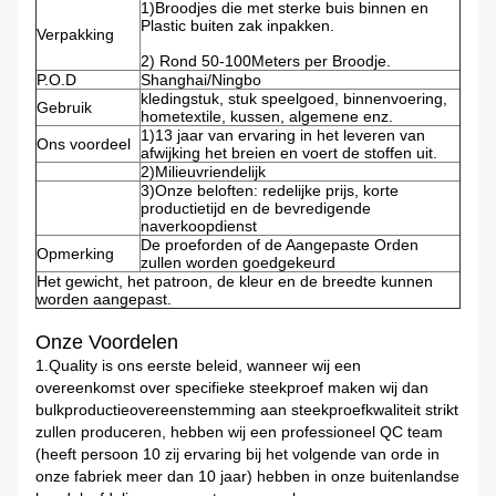
1)Broodjes die met sterke buis binnen en
Plastic buiten zak inpakken.
Verpakking
2) Rond 50-100Meters per Broodje.
P.O.D
Shanghai/Ningbo
kledingstuk, stuk speelgoed, binnenvoering,
Gebruik
hometextile, kussen, algemene enz.
1)13 jaar van ervaring in het leveren van
Ons voordeel
afwijking het breien en voert de stoffen uit.
2)Milieuvriendelijk
3)Onze beloften: redelijke prijs, korte
productietijd en de bevredigende
naverkoopdienst
De proeforden of de Aangepaste Orden
Opmerking
zullen worden goedgekeurd
Het gewicht, het patroon, de kleur en de breedte kunnen
worden aangepast.
Onze Voordelen
1.Quality is ons eerste beleid, wanneer wij een
overeenkomst over specifieke steekproef maken wij dan
bulkproductieovereenstemming aan steekproefkwaliteit strikt
zullen produceren, hebben wij een professioneel QC team
(heeft persoon 10 zij ervaring bij het volgende van orde in
onze fabriek meer dan 10 jaar) hebben in onze buitenlandse