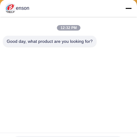
enson
Verzend
12:32 PM
Good day, what product are you looking for?
Haining FengCai Textile Co.,Ltd.
ensonlu@live.cn
86--13750792529
de bouw van 8, de qingchua
n weg die van no.5, xieqiaos
tad, zhejiang, China haining
China Goede kwaliteit De Stof van polyesterspandex Auteursrecht © 2026