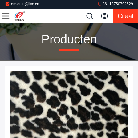
ensonlu@live.cn
86--13750792529
Citaat
Producten