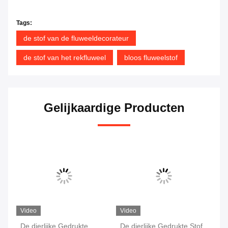
Tags:
de stof van de fluweeldecorateur
de stof van het rekfluweel
bloos fluweelstof
Gelijkaardige Producten
Video
Video
Vi
0%
De dierlijke Gedrukte
De dierlijke Gedrukte Stof
Va